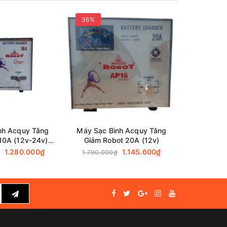
36%
36%
nh Acquy Tăng
Máy Sạc Bình Acquy Tăng
Máy Sạc 
10A (12v-24v)-
Giảm Robot 20A (12v)
Giảm Robo
y đồng)
1.280.000₫
1.145.600₫
1.790.000₫
2.590.0