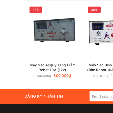
36%
36%
Máy Sạc Acquy Tăng Giảm
Máy Sạc Bình
Robot 10A (12v)
Giảm Robot 10A
đồn
800.000₫
1
1.250.000₫
1.620.000₫
ĐĂNG KÝ NHẬN TIN