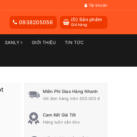
Tài khoản
(
0
) Sản phẩm
0938205056
Giỏ hàng
SANLY
GIỚI THIỆU
TIN TỨC
ot
Miễn Phí Giao Hàng Nhanh
Với đơn hàng trên 500.000 đ
Cam Kết Giá Tốt
Hàng luôn sẵn kho