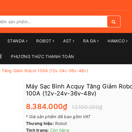
STANDA
ROBOT
AST
RA ĐA
HAMICO
Ệ
PHƯƠNG THỨC THANH TOÁN
y Tăng Giảm Robot 100A (12v-24v-36v-48v)
Máy Sạc Bình Acquy Tăng Giảm Rob
100A (12v-24v-36v-48v)
8.384.000₫
13.100.000₫
*
Giá sản phẩm đã bao gồm VAT
Thương hiệu:
Robot
Tình trạng:
Còn hàng