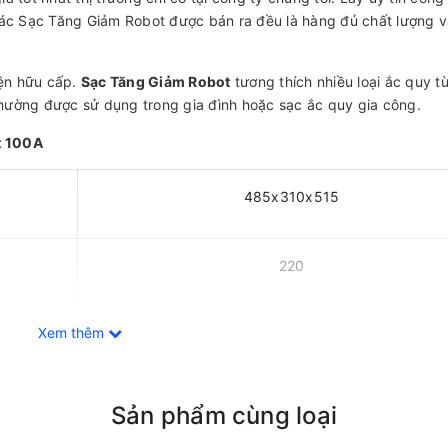
các Sạc Tăng Giảm Robot được bán ra đều là hàng đủ chất lượng 
ện hữu cấp.
Sạc Tăng Giảm Robot
tương thích nhiều loại ắc quy t
hường được sử dụng trong gia đình hoặc sạc ắc quy gia công.
t 100A
485x310x515
220
Xem thêm
12-24-36-48
50/60
Sản phẩm cùng loại