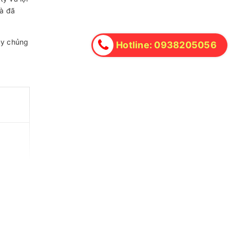
và đã
ùy chủng
Hotline: 0938205056