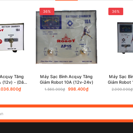
36%
36%
 Acquy Tăng
Máy Sạc Bình Acquy Tăng
Máy Sạc Bì
 (12v) - (Dây
Giảm Robot 10A (12v-24v)
Giảm Robot 
g)
(Dâ
.036.800₫
998.400₫
1.560.000₫
2.000.000₫