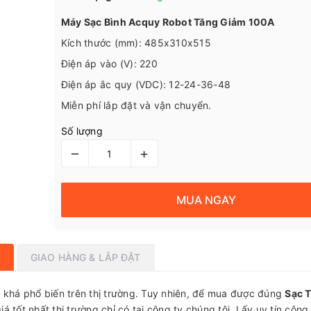
Máy Sạc Bình Acquy Robot Tăng Giảm 100A
Kích thước (mm): 485x310x515
Điện áp vào (V): 220
Điện áp ắc quy (VDC): 12-24-36-48
Miễn phí lắp đặt và vận chuyển.
Số lượng
–
+
MUA NGAY
GIAO HÀNG & LẮP ĐẶT
 khá phổ biến trên thị trường. Tuy nhiên, để mua được đúng
Sạc 
 tốt nhất thị trường chỉ có tại công ty chúng tôi. Lấy uy tín công 