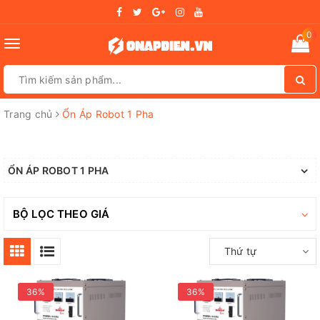
0
Toggle
navigation
Trang chủ
Ổn Áp Robot 1 Pha
ỔN ÁP ROBOT 1 PHA
BỘ LỌC THEO GIÁ
Thứ tự
36%
36%