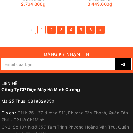
2.764.800₫
3.449.600₫
«
1
2
3
4
5
6
»
ĐĂNG KÝ NHẬN TIN
LIÊN HỆ
Công Ty CP Điện Máy Hà Minh Cường
Mã Số Thuế: 0318629350
Địa chỉ:
CN1: 75 - 77 đường S11, Phường Tây Thạnh, Quận Tân
Phú - TP Hồ Chí Minh.
CN2: Số 104 Ngõ 357 Tam Trinh Phường Hoàng Văn Thụ, Quận