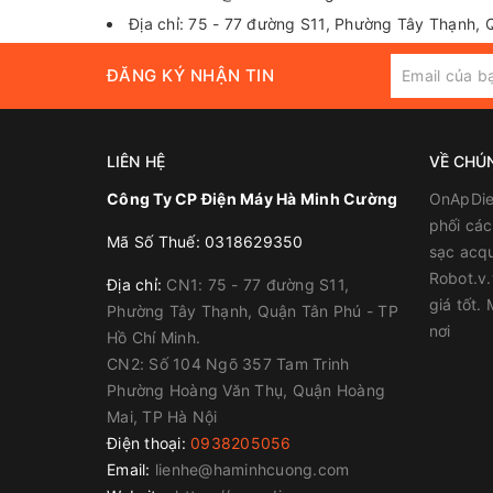
Địa chỉ: 75 - 77 đường S11, Phường Tây Thạnh, 
ĐĂNG KÝ NHẬN TIN
LIÊN HỆ
VỀ CHÚ
Công Ty CP Điện Máy Hà Minh Cường
OnApDie
phối các 
Mã Số Thuế: 0318629350
sạc acqu
Robot.v.
Địa chỉ:
CN1: 75 - 77 đường S11,
giá tốt.
Phường Tây Thạnh, Quận Tân Phú - TP
nơi
Hồ Chí Minh.
CN2: Số 104 Ngõ 357 Tam Trinh
Phường Hoàng Văn Thụ, Quận Hoàng
Mai, TP Hà Nội
Điện thoại:
0938205056
Email:
lienhe@haminhcuong.com