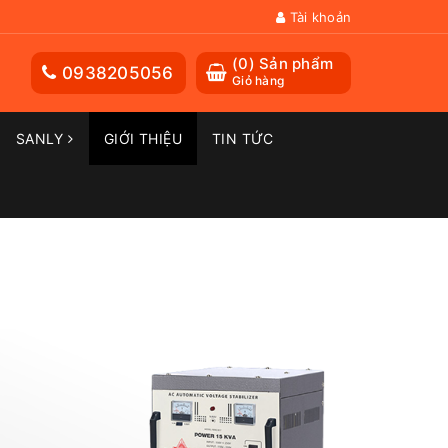
Tài khoản
(
0
) Sản phẩm
0938205056
Giỏ hàng
SANLY
GIỚI THIỆU
TIN TỨC