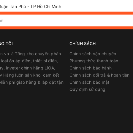
Quận Tân Phú - TP Hồ Chí Minh
NG TÔI
CHÍNH SÁCH
n.vn là Tổng kho chuyên phân
Chính sách vận chuyển
loại ổn áp điện, thiết bị điện,
Phương thức thanh toán
y, inveter chính hãng LiOA,
Chính sách bảo hành
v Hàng luôn sẵn kho, cam kết
Chính sách đổi trả & hoàn tiền
 Miễn phí giao hàng & lắp đặt tận
Chính sách bảo mật
Quy định sử dụng