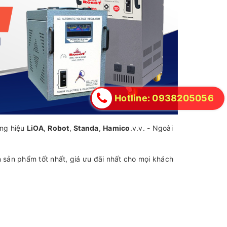
Hotline: 0938205056
ơng hiệu
LiOA
,
Robot
,
Standa
,
Hamico
.v.v. - Ngoài
sản phẩm tốt nhất, giá ưu đãi nhất cho mọi khách