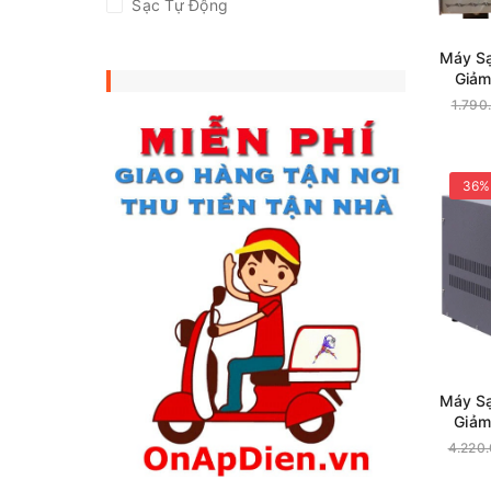
Sạc Tự Động
Máy Sạ
Giảm
1.790
36%
Máy Sạ
Giảm
4.220