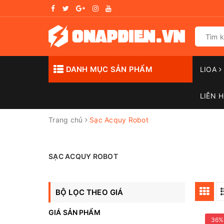
DANH MỤC SẢN PHẨM
LIOA
LIÊN H
Trang chủ
Sạc Acquy Robot
SẠC ACQUY ROBOT
BỘ LỌC THEO GIÁ
GIÁ SẢN PHẨM
36%