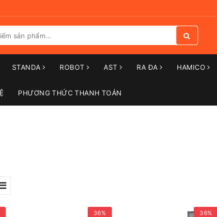
STANDA
ROBOT
AST
RA ĐA
HAMICO
Ệ
PHƯƠNG THỨC THANH TOÁN
36%
36%