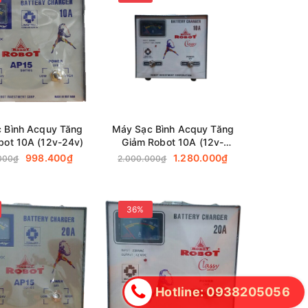
 Bình Acquy Tăng
Máy Sạc Bình Acquy Tăng
bot 10A (12v-24v)
Giảm Robot 10A (12v-
24v)-(Dây đồng)
998.400₫
1.280.000₫
000₫
2.000.000₫
36%
Hotline: 0938205056