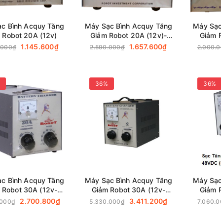
c Bình Acquy Tăng
Máy Sạc Bình Acquy Tăng
Máy Sạc
 Robot 20A (12v)
Giảm Robot 20A (12v)-
Giảm 
(Dây đồng)
1.145.600₫
1.657.600₫
.000₫
2.590.000₫
2.000.
36%
36%
c Bình Acquy Tăng
Máy Sạc Bình Acquy Tăng
Máy Sạc
 Robot 30A (12v-
Giảm Robot 30A (12v-
Giảm 
24v-36v)
24v-36v)-(Dây đồng)
24
2.700.800₫
3.411.200₫
.000₫
5.330.000₫
7.060.