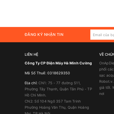
ĐĂNG KÝ NHẬN TIN
LIÊN HỆ
VỀ CHÚ
Công Ty CP Điện Máy Hà Minh Cường
OnApDie
phối các 
Mã Số Thuế: 0318629350
sạc acqu
Robot.v.
Địa chỉ:
CN1: 75 - 77 đường S11,
giá tốt.
Phường Tây Thạnh, Quận Tân Phú - TP
nơi
Hồ Chí Minh.
CN2: Số 104 Ngõ 357 Tam Trinh
Phường Hoàng Văn Thụ, Quận Hoàng
Mai, TP Hà Nội