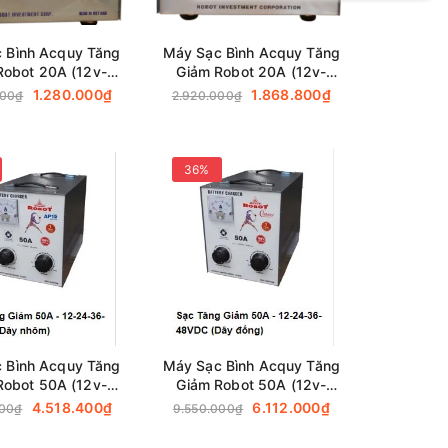
 Bình Acquy Tăng
Máy Sạc Bình Acquy Tăng
Robot 20A (12v-
Giảm Robot 20A (12v-
24v)
24v)-(Dây đồng)
1.280.000₫
1.868.800₫
000₫
2.920.000₫
36%
 Bình Acquy Tăng
Máy Sạc Bình Acquy Tăng
Robot 50A (12v-
Giảm Robot 50A (12v-
v-36v-48v)
24v-36v-48v)-(Dây đồng)
4.518.400₫
6.112.000₫
000₫
9.550.000₫