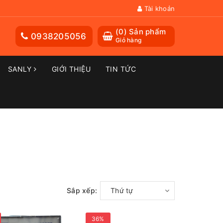
Tài khoản
(
0
) Sản phẩm
0938205056
Giỏ hàng
SANLY
GIỚI THIỆU
TIN TỨC
Sắp xếp:
Thứ tự
36%