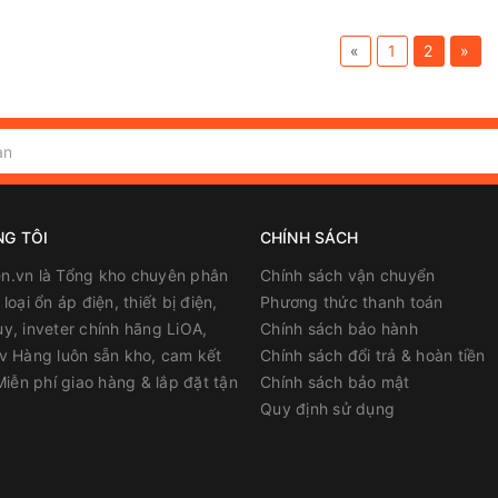
«
1
2
»
NG TÔI
CHÍNH SÁCH
n.vn là Tổng kho chuyên phân
Chính sách vận chuyển
loại ổn áp điện, thiết bị điện,
Phương thức thanh toán
y, inveter chính hãng LiOA,
Chính sách bảo hành
v Hàng luôn sẵn kho, cam kết
Chính sách đổi trả & hoàn tiền
 Miễn phí giao hàng & lắp đặt tận
Chính sách bảo mật
Quy định sử dụng