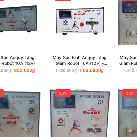
 Sạc Acquy Tăng
Máy Sạc Bình Acquy Tăng
Máy Sạc
 Robot 10A (12v)
Giảm Robot 10A (12v) -
Giảm Ro
(Dây đồng)
800.000₫
1.036.800₫
0.000₫
1.620.000₫
1.560.
36%
36%