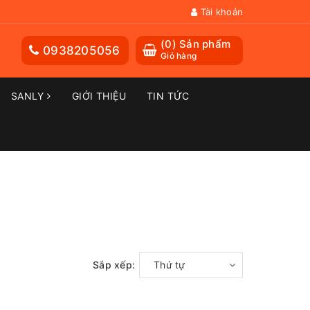
Tài khoản
(
0
) Sản phẩm
0938205056
Giỏ hàng
SANLY
GIỚI THIỆU
TIN TỨC
Sắp xếp:
Thứ tự