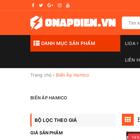
DANH MỤC SẢN PHẨM
LIOA
LIÊN H
Trang chủ
Biến Áp Hamico
BIẾN ÁP HAMICO
BỘ LỌC THEO GIÁ
GIÁ SẢN PHẨM
14%