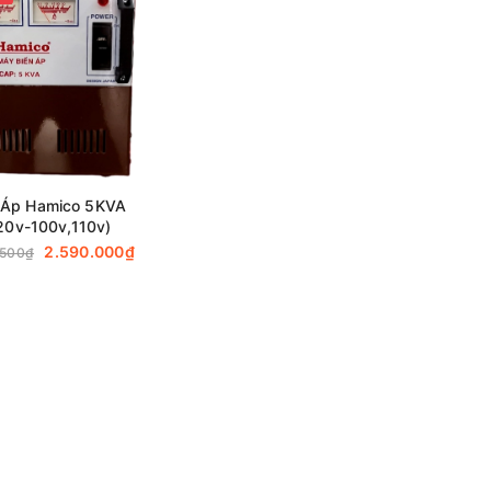
 Áp Hamico 5KVA
20v-100v,110v)
2.590.000₫
.500₫