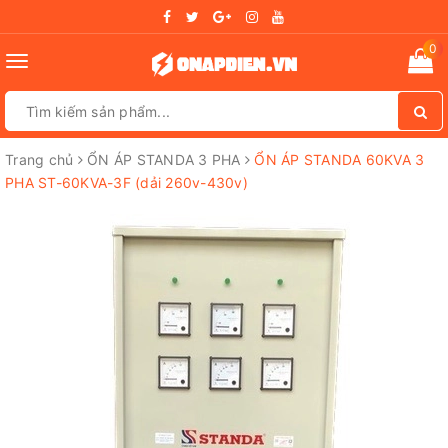
0
Toggle
navigation
Trang chủ
ỔN ÁP STANDA 3 PHA
ỔN ÁP STANDA 60KVA 3
PHA ST-60KVA-3F (dải 260v-430v)