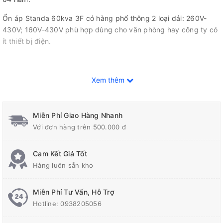
Ổn áp Standa 60kva 3F có hàng phổ thông 2 loại dải: 260V-
430V; 160V-430V phù hợp dùng cho văn phòng hay công ty có
ít thiết bị điện.
Hướng dẫn phân biệt Ổn áp
Xem thêm
Standa 60kVA 3 pha chính
Miễn Phí Giao Hàng Nhanh
hãng
Với đơn hàng trên 500.000 đ
√ Do Công ty Cp Ổn áp Biến áp Standa Việt Nam sản xuất
Cam Kết Giá Tốt
√ Model: ST-60KVA-3F (dải 260v-430v); ST-60KVA-3F-DR (dải
Hàng luôn sẵn kho
160v-430v).
Miễn Phí Tư Vấn, Hỗ Trợ
√ Trên máy có tem cào SMS chống hàng giả, hàng nhái
Hotline:
0938205056
√ Vỏ máy sơn tĩnh điện màu nâu √ Đỉnh máy được dập chìm chữ