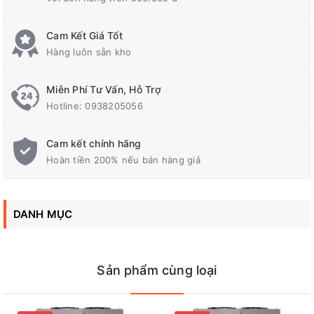
Kích thước (mm)
490x320x570
Cam Kết Giá Tốt
Hàng luôn sẵn kho
Điện áp ra (V)
110- 220 (
+
2~3%)
Miễn Phí Tư Vấn, Hỗ Trợ
Hotline:
0938205056
Điện áp vào (V)
40-240
Cam kết chính hãng
Hoàn tiền 200% nếu bán hàng giả
Tần số (Hz)
50/60
DANH MỤC
Công suất (Kva)
8
Sản phẩm cùng loại
Quý khách có thể gọi trực tiếp
để được tư vấn tốt hơn về
Ổn Áp
Robot