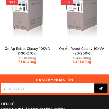
36%
36%
Ổn Áp Robot Classy 10KVA
Ổn Áp Robot Classy 10KVA
(130-270v)
(90-250v)
11.110.000₫
11.440.000₫
7.110.400₫
7.321.600₫
ĐĂNG KÝ NHẬN TIN
LIÊN HỆ
Công Ty CP Điện Máy Hà Minh Cường