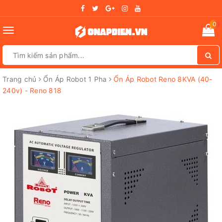
0
Toggle
navigation
Trang chủ
Ổn Áp Robot 1 Pha
Ổn Áp Robot Reno 8KVA (40-
240v) - Reno 818