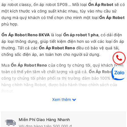
áp robot classy, ổn áp robot SP09... Mỗi loại
Ổn Áp Robot
sẽ có
một kích thước và công suất khác nhau, tùy vào nhu cầu sử
dụng mà quý khách có thể chọn cho mình một loại
Ổn Áp Robot
phù hợp.
Ổn Áp Robot Reno 8KVA
là loại
Ổn áp robot 1 pha
, có dải điện
áp loại thông dụng, giúp tiết kiệm điện hơn so với các loại ổn áp
thường. Tất cả các
Ổn Áp Robot Reno
đều có bảo vệ quá tải,
chống sốc điện áp, an toàn hơn cho người sử dụng.
Mua
Ổn Áp Robot Reno
của công ty chúng tôi, quý khách hoàn
toàn có thể yên tâm về chất lượng và giá cả.
Ổn Áp Robot
do
công ty chúng tôi phân phối ra thị trường đảm bảo 100% là
hàng chính hãng Robot, được bảo hành theo chính sách của
Robot.
Xem thêm
Miễn phí hoàn toàn chi phí vận chuyển tận nơi khi quý khách
chọn mua bất kỳ một sản phẩm
Ổn Áp Robot
nào từ công ty
chúng tôi.
Miễn Phí Giao Hàng Nhanh
Thông số kĩ thuật của
Ổn Áp Robot Reno 8KVA
Với đơn hàng trên 500.000 đ