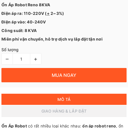
Ổn Áp Robot Reno 8KVA
Điện áp ra: 110-220V (
+
2~3%)
Điện áp vào: 40-240V
Công suất: 8 KVA
Miễn phí vận chuyển, hỗ trợ dịch vụ lắp đặt tận nơi
Số lượng
–
+
MUA NGAY
MÔ TẢ
GIAO HÀNG & LẮP ĐẶT
Ổn Áp Robot
có rất nhiều loại khác nhau:
ổn áp robot reno
, ổn