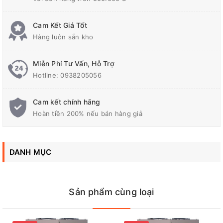
Kích thước (mm)
610x440x760
Cam Kết Giá Tốt
Điện áp ra (V)
110- 220 (
+
2~3%)
Hàng luôn sẵn kho
Miễn Phí Tư Vấn, Hỗ Trợ
Điện áp vào (V)
90-250
Hotline:
0938205056
Cam kết chính hãng
Tần số (Hz)
50/60
Hoàn tiền 200% nếu bán hàng giả
Công suất (KVA)
20
DANH MỤC
Quý khách có thể gọi trực tiếp để được tư vấn tốt hơn về
Ổn Áp
Robot
Sản phẩm cùng loại