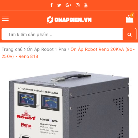
0
Toggle
navigation
Trang chủ
Ổn Áp Robot 1 Pha
Ổn Áp Robot Reno 20KVA (90-
250v) - Reno 818