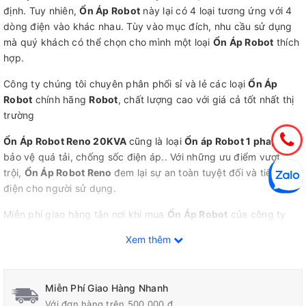
định. Tuy nhiên,
Ổn Áp Robot
này lại có 4 loại tương ứng với 4
dòng điện vào khác nhau. Tùy vào mục đích, nhu cầu sử dụng
mà quý khách có thể chọn cho mình một loại
Ổn Áp Robot
thích
hợp.
Công ty chúng tôi chuyên phân phối sỉ và lẻ các loại
Ổn Áp
Robot
chính hãng
Robot
, chất lượng cao với giá cả tốt nhất thị
trường
Ổn Áp Robot Reno 20KVA
cũng là loại
Ổn áp Robot 1 pha
, có
bảo vệ quá tải, chống sốc điện áp.. Với những ưu điểm vượt
trội,
Ổn Áp Robot Reno
đem lại sự an toàn tuyệt đối và tiết kiệm
điện cho người sử dụng.
Miễn phí giao hàng tận nơi khi mua
Ổn Áp Robot
của công ty
chúng tôi. Đặt hàng online sẽ giúp tiết kiệm thời gian hơn cho
Xem thêm
quý khách.
Thông số kĩ thuật của
Ổn Áp Robot Reno 20KVA
Miễn Phí Giao Hàng Nhanh
Với đơn hàng trên 500.000 đ