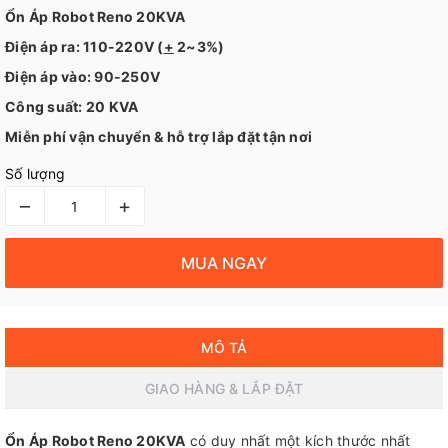
Ổn Áp Robot Reno 20KVA
Điện áp ra: 110-220V (
+
2~3%)
Điện áp vào: 90-250V
Công suất: 20 KVA
Miễn phí vận chuyển & hỗ trợ lắp đặt tận nơi
Số lượng
–
+
MUA NGAY
MÔ TẢ
GIAO HÀNG & LẮP ĐẶT
Ổn Áp Robot Reno 20KVA
có duy nhất một kích thước nhất