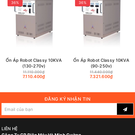
36%
36%
Ổn Áp Robot Classy 10KVA
Ổn Áp Robot Classy 10KVA
(130-270v)
(90-250v)
11.110.000₫
11.440.000₫
7.110.400₫
7.321.600₫
ĐĂNG KÝ NHẬN TIN
LIÊN HỆ
Công Ty CP Điện Máy Hà Minh Cường