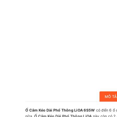
MÔ TẢ
Ổ Cắm Kéo Dài Phổ Thông LiOA 6S5W
có đến 6 ổ c
nữa,
Ổ Cắm Kéo Dài Phổ Thông LiOA
này còn có 2 