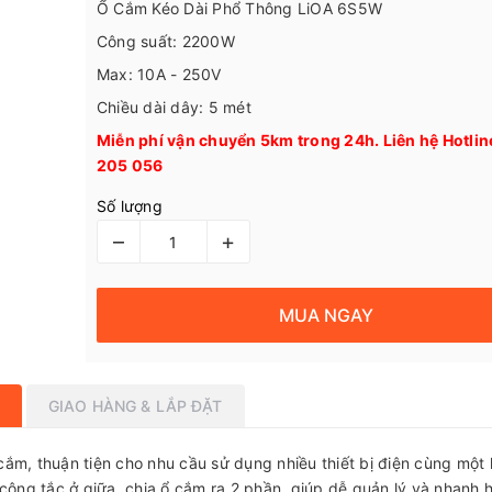
Ổ Cắm Kéo Dài Phổ Thông LiOA 6S5W
Công suất: 2200W
Max: 10A - 250V
Chiều dài dây: 5 mét
Miễn phí vận chuyển 5km trong 24h. Liên hệ Hotli
205 056
Số lượng
–
+
MUA NGAY
GIAO HÀNG & LẮP ĐẶT
ắm, thuận tiện cho nhu cầu sử dụng nhiều thiết bị điện cùng một 
công tắc ở giữa, chia ổ cắm ra 2 phần, giúp dễ quản lý và nhanh 