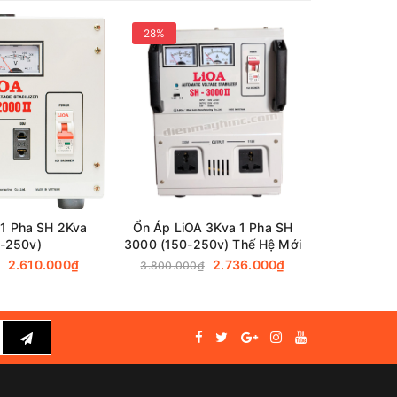
28%
25%
 205 056
 1 Pha SH 2Kva
Ổn Áp LiOA 3Kva 1 Pha SH
Ổn Áp LiO
0-250v)
3000 (150-250v) Thế Hệ Mới
(
2.610.000₫
2.736.000₫
3.800.000₫
2.220.0