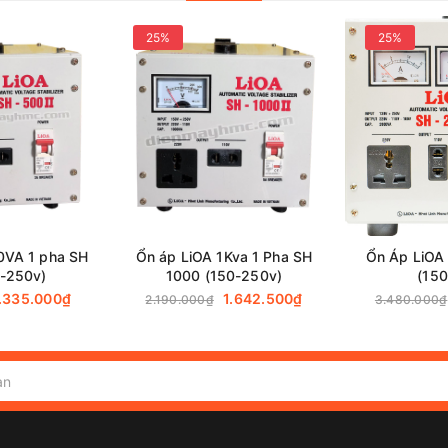
25%
25%
Dài Phổ Thông LiOA
mà quý khách đang quan tâm.
Hotline 0938
0VA 1 pha SH
Ổn áp LiOA 1Kva 1 Pha SH
Ổn Áp LiOA
-250v)
1000 (150-250v)
(15
.335.000₫
1.642.500₫
2.190.000₫
3.480.000₫