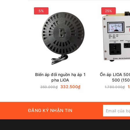
5%
25%
Liên hệ với chúng tôi để hiểu rõ hơn về
Ổ Cắm Kéo 
Biến áp đổi nguồn hạ áp 1
Ổn áp LIOA 50
pha LiOA
500 (150
332.500₫
1
350.000₫
1.780.000₫
ĐĂNG KÝ NHẬN TIN