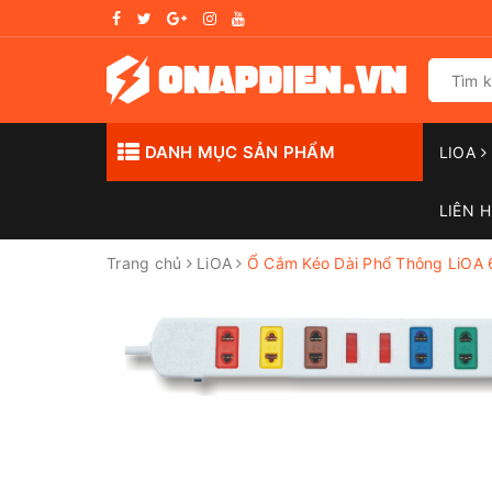
DANH MỤC SẢN PHẨM
LIOA
LIÊN H
Trang chủ
LiOA
Ổ Cắm Kéo Dài Phổ Thông LiOA