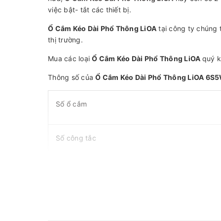
việc bật- tắt các thiết bị.
Ổ Cắm Kéo Dài Phổ Thông LiOA
tại công ty chúng 
thị trường.
Mua các loại
Ổ Cắm Kéo Dài Phổ Thông LiOA
quý k
Thông số của
Ổ Cắm Kéo Dài Phổ Thông LiOA 6S
Số ổ cắm
Số công tắc
Chiều dài dây (m)