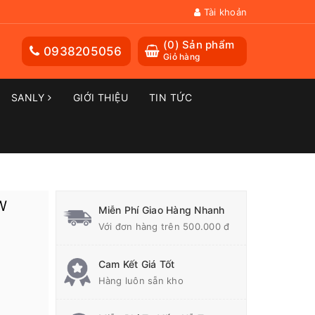
Tài khoản
(
0
) Sản phẩm
0938205056
Giỏ hàng
SANLY
GIỚI THIỆU
TIN TỨC
W
Miễn Phí Giao Hàng Nhanh
Với đơn hàng trên 500.000 đ
Cam Kết Giá Tốt
Hàng luôn sẵn kho