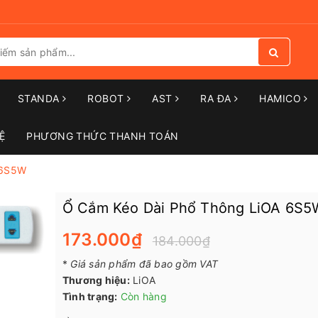
STANDA
ROBOT
AST
RA ĐA
HAMICO
Ệ
PHƯƠNG THỨC THANH TOÁN
 6S5W
Ổ Cắm Kéo Dài Phổ Thông LiOA 6S5
173.000₫
184.000₫
*
Giá sản phẩm đã bao gồm VAT
Thương hiệu:
LiOA
Tình trạng:
Còn hàng