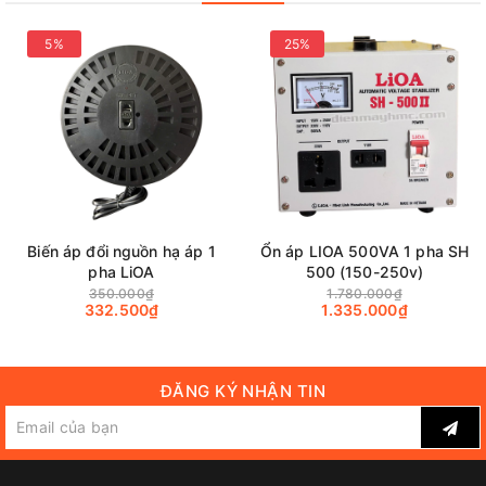
5%
25%
Biến áp đổi nguồn hạ áp 1
Ổn áp LIOA 500VA 1 pha SH
pha LiOA
500 (150-250v)
350.000₫
1.780.000₫
332.500₫
1.335.000₫
ĐĂNG KÝ NHẬN TIN