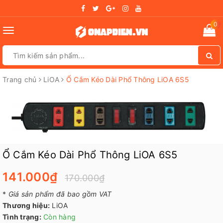
0
Toggle
navigation
Trang chủ
LiOA
Ổ Cắm Kéo Dài Phổ Thông LiOA 6S5
Ổ Cắm Kéo Dài Phổ Thông LiOA 6S5
141.000₫
170.000₫
*
Giá sản phẩm đã bao gồm VAT
Thương hiệu:
LiOA
Tình trạng:
Còn hàng