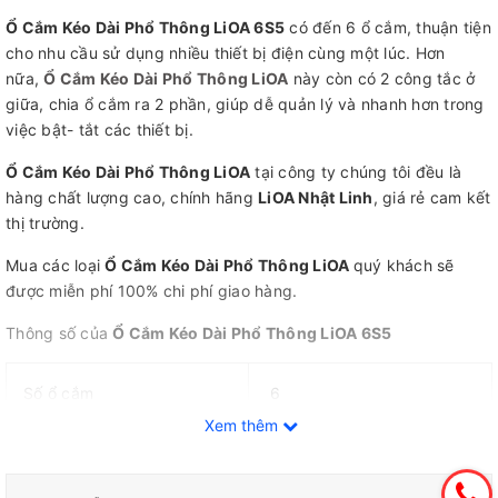
Ổ Cắm Kéo Dài Phổ Thông LiOA 6S5
có đến 6 ổ cắm, thuận tiện
cho nhu cầu sử dụng nhiều thiết bị điện cùng một lúc. Hơn
nữa,
Ổ Cắm Kéo Dài Phổ Thông LiOA
này còn có 2 công tắc ở
giữa, chia ổ cắm ra 2 phần, giúp dễ quản lý và nhanh hơn trong
việc bật- tắt các thiết bị.
Ổ Cắm Kéo Dài Phổ Thông LiOA
tại công ty chúng tôi đều là
hàng chất lượng cao, chính hãng
LiOA Nhật Linh
, giá rẻ cam kết
thị trường.
Mua các loại
Ổ Cắm Kéo Dài Phổ Thông LiOA
quý khách sẽ
được miễn phí 100% chi phí giao hàng.
Thông số của
Ổ Cắm Kéo Dài Phổ Thông LiOA 6S5
Số ổ cắm
6
Xem thêm
Số công tắc
2