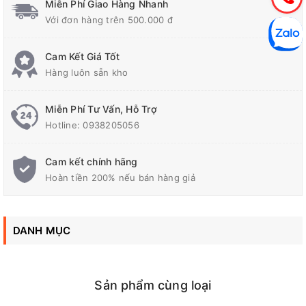
Miễn Phí Giao Hàng Nhanh
Với đơn hàng trên 500.000 đ
Chiều dài dây (m)
5
Cam Kết Giá Tốt
Hàng luôn sẵn kho
Miễn Phí Tư Vấn, Hỗ Trợ
Hotline:
0938205056
Liên hệ với chúng tôi để hiểu rõ hơn về
Ổ Cắm Kéo Dài Phổ
Cam kết chính hãng
Thông LiOA
mà quý khách đang quan tâm.
Hotline 0938 205
056
Hoàn tiền 200% nếu bán hàng giả
DANH MỤC
Sản phẩm cùng loại