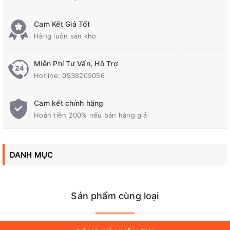
hoạt.
Cam Kết Giá Tốt
Hàng luôn sẵn kho
1
Model:
VL- GEN485K0TFA
Miễn Phí Tư Vấn, Hỗ Trợ
Hotline:
0938205056
Công suất danh
2
5KVA
định
Cam kết chính hãng
Hoàn tiền 200% nếu bán hàng giả
3
Công suất đỉnh
10KVA / 50 ms
DANH MỤC
4
Dòng không tải
<= 1 A
Sản phẩm cùng loại
Ngõ vào DC