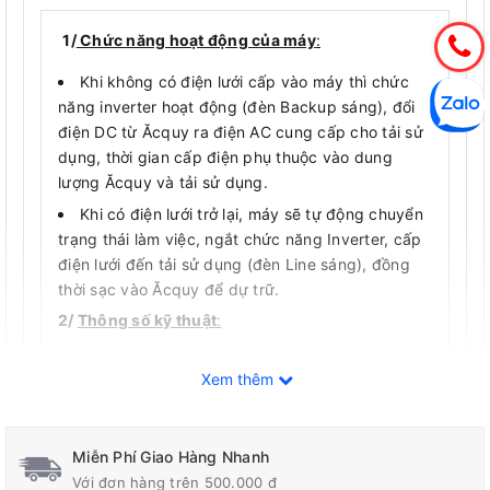
1/
Chức năng hoạt động của máy
:
Khi không có điện lưới cấp vào máy thì chức
năng inverter hoạt động (đèn Backup sáng), đổi
điện DC từ Ăcquy ra điện AC cung cấp cho tải sử
dụng, thời gian cấp điện phụ thuộc vào dung
lượng Ăcquy và tải sử dụng.
Khi có điện lưới trở lại, máy sẽ tự động chuyển
trạng thái làm việc, ngắt chức năng Inverter, cấp
điện lưới đến tải sử dụng (đèn Line sáng), đồng
thời sạc vào Ăcquy để dự trữ.
2/
Thông số kỹ thuật
:
Xem thêm
Tên chỉ tiêu kỹ
Stt
Thông số
thuật
Miễn Phí Giao Hàng Nhanh
Inverter : chuyển đổi điện từ bình Ăcquy thành điện 
Với đơn hàng trên 500.000 đ