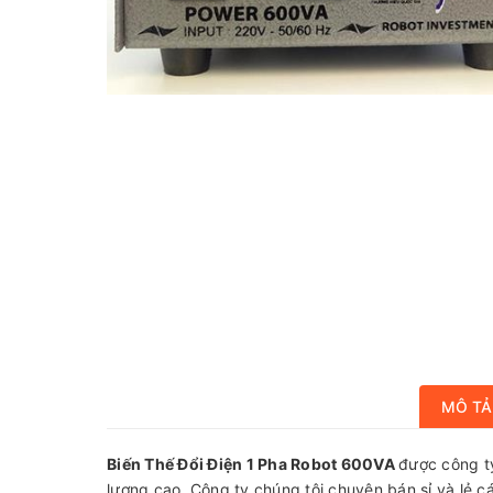
MÔ TẢ
Biến Thế Đổi Điện 1 Pha Robot 600VA
được công ty
lượng cao. Công ty chúng tôi chuyên bán sỉ và lẻ c