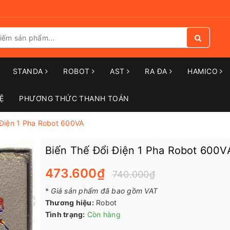
STANDA
ROBOT
AST
RA ĐA
HAMICO
Ệ
PHƯƠNG THỨC THANH TOÁN
 Điện 1 Pha Robot 600VA
Biến Thế Đổi Điện 1 Pha Robot 600V
473.600₫
740.000₫
*
Giá sản phẩm đã bao gồm VAT
Thương hiệu:
Robot
Tình trạng:
Còn hàng