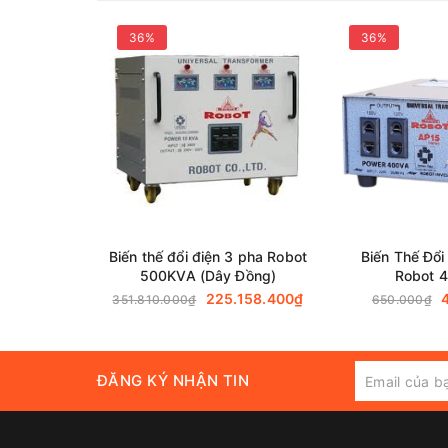
Công suất 
36%
36%
Gọi ngay
Hotline Onapdien.vn
để được hỗ trợ tư v
Biến thế đổi điện 3 pha Robot
Biến Thế Đổi
500KVA (Dây Đồng)
Robot 
225.158.400₫
351.810.000₫
650.000₫
ĐĂNG KÝ NHẬN TIN