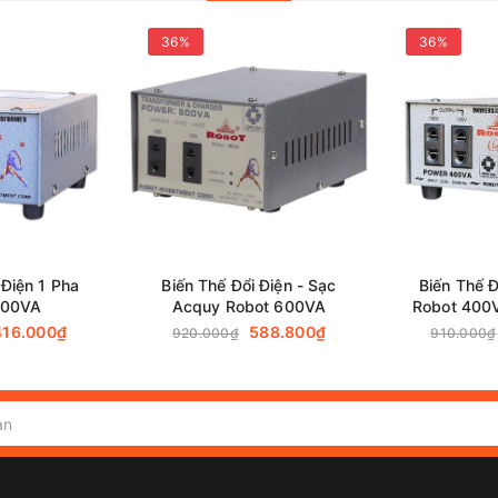
(VA)
600
36%
36%
ấn tốt nhất về
Biến Thế Đổi Điện 1 Pha Robot
 Điện 1 Pha
Biến Thế Đổi Điện - Sạc
Biến Thế Đ
400VA
Acquy Robot 600VA
Robot 400
416.000₫
588.800₫
920.000₫
910.000₫