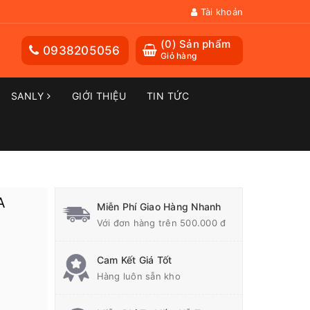
Tài khoản
(
0
) Sản phẩm
0938205056
Giỏ hàng
SANLY
GIỚI THIỆU
TIN TỨC
A
Miễn Phí Giao Hàng Nhanh
Với đơn hàng trên 500.000 đ
Cam Kết Giá Tốt
Hàng luôn sẵn kho