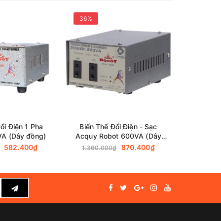
36%
36%
ổi Điện 1 Pha
Biến Thế Đổi Điện - Sạc
Biến Th
VA (Dây đồng)
Acquy Robot 600VA (Dây
Acquy R
Đồng)
582.400₫
870.400₫
1.360.000₫
1.130.0