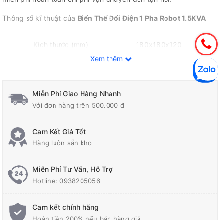
Thông số kĩ thuật của
Biến Thế Đổi Điện 1 Pha Robot 1.5KVA
Kích thước (mm)
180x180x120
Xem thêm
Điện áp vào (V)
220
Miễn Phí Giao Hàng Nhanh
Với đơn hàng trên 500.000 đ
Điện áp ra (V)
100-120
Cam Kết Giá Tốt
Hàng luôn sẵn kho
Tần số (Hz)
50/60
Miễn Phí Tư Vấn, Hỗ Trợ
Công suất (KVA)
1.5
Hotline:
0938205056
Cam kết chính hãng
Liên hệ ngay
OnApDien.vn
để được hỗ trợ tư vấn tốt nhất
Hoàn tiền 200% nếu bán hàng giả