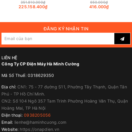
351.810.000₫
650.000₫
225.158.400₫
416.000₫
ĐĂNG KÝ NHẬN TIN
LIÊN HỆ
Công Ty CP Điện Máy Hà Minh Cường
Mã Số Thuế: 0318629350
Địa chỉ:
CN1: 75 - 77 đường S11, Phường Tây Thạnh, Quận Tân
Phú - TP Hồ Chí Minh.
CN2: Số 104 Ngõ 357 Tam Trinh Phường Hoàng Văn Thụ, Quận
Hoàng Mai, TP Hà Nội
Điện thoại:
0938205056
Email:
lienhe@haminhcuong.com
Website:
https://onapdien.vn