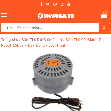
0
Toggle
navigation
Trang chủ
Biến Thế Đổi Điện Robot
Biến Thế Đổi Điện 1 Pha
Robot 1.5kva - (Dây Đồng - Loại Tròn)