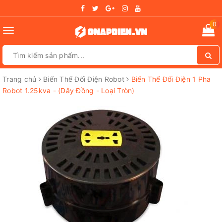
0
Toggle
navigation
Trang chủ
Biến Thế Đổi Điện Robot
Biến Thế Đổi Điện 1 Pha
Robot 1.25kva - (Dây Đồng - Loại Tròn)