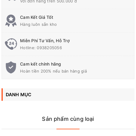
Với đơn hàng trên 500.000 đ
Điện áp ra (V)
100-120
Cam Kết Giá Tốt
Hàng luôn sẵn kho
Tần số (Hz)
50/60
Miễn Phí Tư Vấn, Hỗ Trợ
Công suất (KVA)
1.25
Hotline:
0938205056
Cam kết chính hãng
Liên hệ ngay
onapdien.vn
để được hỗ trợ tư vấn tốt nhất
Hoàn tiền 200% nếu bán hàng giả
về
Biến Thế Đổi Điện 1 Pha Robot
DANH MỤC
Sản phẩm cùng loại