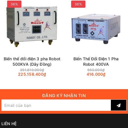
36%
36%
Biến thế đổi điện 3 pha Robot
Biến Thế Đổi Điện 1 Pha
500KVA (Dây Đồng)
Robot 400VA
351.810.000₫
650.000₫
225.158.400₫
416.000₫
ĐĂNG KÝ NHẬN TIN
LIÊN HỆ