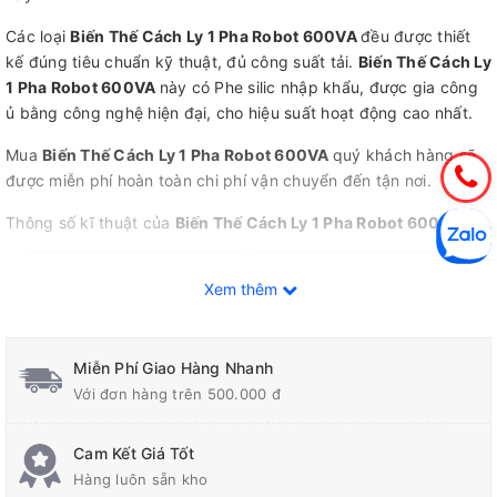
Các loại
Biến Thế Cách Ly 1 Pha Robot 600VA
đều được thiết
kế đúng tiêu chuẩn kỹ thuật, đủ công suất tải.
Biến Thế Cách Ly
1 Pha Robot 600VA
này có Phe silic nhập khẩu, được gia công
ủ bằng công nghệ hiện đại, cho hiệu suất hoạt động cao nhất.
Mua
Biến Thế Cách Ly 1 Pha Robot 600VA
quý khách hàng sẽ
được miễn phí hoàn toàn chi phí vận chuyển đến tận nơi.
Thông số kĩ thuật của
Biến Thế Cách Ly 1 Pha Robot 600VA
Kích thước (mm)
205x155x85
Xem thêm
Điện áp vào (V)
220
Miễn Phí Giao Hàng Nhanh
Với đơn hàng trên 500.000 đ
Điện áp ra (V)
100-120
Cam Kết Giá Tốt
Hàng luôn sẵn kho