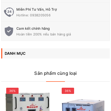
Tần số (Hz)
50/60
Miễn Phí Tư Vấn, Hỗ Trợ
Hotline:
0938205056
Công suất (VA)
600
Cam kết chính hãng
Hoàn tiền 200% nếu bán hàng giả
Liên hệ
onapdien.vn
để được hỗ trợ tư vấn tốt nhất về
Biến Thế
Đổi Điện 1 Pha Robot
DANH MỤC
Sản phẩm cùng loại
36%
36%