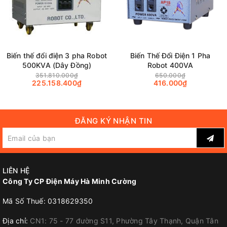
Biến thế đổi điện 3 pha Robot
Biến Thế Đổi Điện 1 Pha
500KVA (Dây Đồng)
Robot 400VA
351.810.000₫
650.000₫
225.158.400₫
416.000₫
ĐĂNG KÝ NHẬN TIN
LIÊN HỆ
Công Ty CP Điện Máy Hà Minh Cường
Mã Số Thuế: 0318629350
Địa chỉ:
CN1: 75 - 77 đường S11, Phường Tây Thạnh, Quận Tân