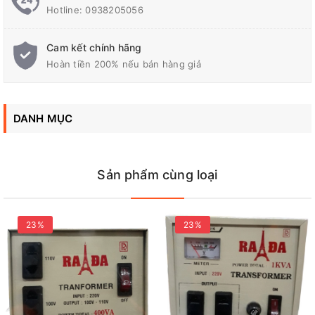
Công suất (VA)
600
Hotline:
0938205056
Cam kết chính hãng
Hoàn tiền 200% nếu bán hàng giả
DANH MỤC
Sản phẩm cùng loại
23%
23%