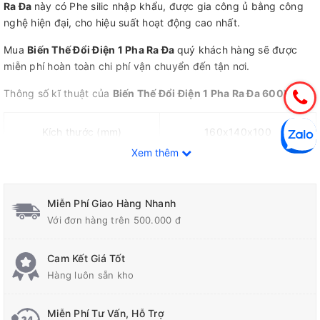
Ra Đa
này có Phe silic nhập khẩu, được gia công ủ bằng công
nghệ hiện đại, cho hiệu suất hoạt động cao nhất.
Mua
Biến Thế Đổi Điện 1 Pha Ra Đa
quý khách hàng sẽ được
miễn phí hoàn toàn chi phí vận chuyển đến tận nơi.
Thông số kĩ thuật của
Biến Thế Đổi Điện 1 Pha Ra Đa 600VA
Kích thước (mm)
160x140x100
Xem thêm
Điện áp vào (V)
220
Miễn Phí Giao Hàng Nhanh
Với đơn hàng trên 500.000 đ
Điện áp ra (V)
100V-110V
Cam Kết Giá Tốt
Hàng luôn sẵn kho
Tần số (Hz)
50/60
Miễn Phí Tư Vấn, Hỗ Trợ