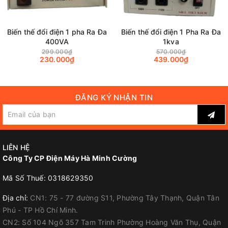
Biến thế đổi điện 1 pha Ra Đa
Biến thế đổi điện 1 Pha Ra Đa
400VA
1kva
299.000₫
570.000₫
230.000₫
439.000₫
ĐĂNG KÝ NHẬN TIN
LIÊN HỆ
Công Ty CP Điện Máy Hà Minh Cường
Mã Số Thuế: 0318629350
Địa chỉ:
CN1: 75 - 77 đường S11, Phường Tây Thạnh, Quận Tân
Phú - TP Hồ Chí Minh.
CN2: Số 104 Ngõ 357 Tam Trinh Phường Hoàng Văn Thụ, Quận